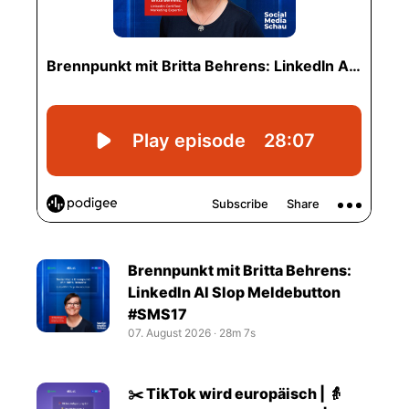
Brennpunkt mit Britta Behrens:
LinkedIn AI Slop Meldebutton
#SMS17
07. August 2026
‧
28m 7s
✂️ TikTok wird europäisch | 👵