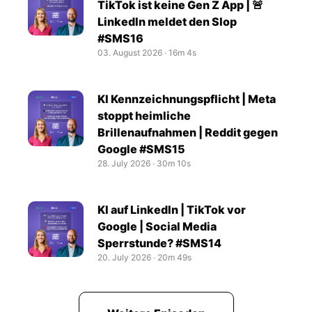
TikTok ist keine Gen Z App | 🚨
LinkedIn meldet den Slop
#SMS16
03. August 2026
‧
16m 4s
KI Kennzeichnungspflicht | Meta
stoppt heimliche
Brillenaufnahmen | Reddit gegen
Google #SMS15
28. July 2026
‧
30m 10s
KI auf LinkedIn | TikTok vor
Google | Social Media
Sperrstunde? #SMS14
20. July 2026
‧
20m 49s