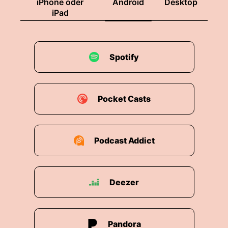
iPhone oder
Android
Desktop
iPad
00:01:52: Ganz genau.
00:01:53: und ja deswegen passt es auch
perfekt dass du auf der Tech bist.
Spotify
00:01:57: bei Handelsblatt in Heilbronn ist ja
auch so ein KI-Zentrum entstanden.
Pocket Casts
00:02:01: das ist ja ein tolles KI Ökosystem da.
00:02:03: In Heilbron habe ich auch mal in Heil
Podcast Addict
Bronn gelebt und gearbeitet für drei Jahre.
00:02:07: Ich kenne mich da ganz gut aus also
am Neckar da kann man auf jeden Fall super
Deezer
spazieren jedenfalls, wenn du nachher noch ein
bisschen Zeit hast und einen schönen Kaffee
trinken.
Pandora